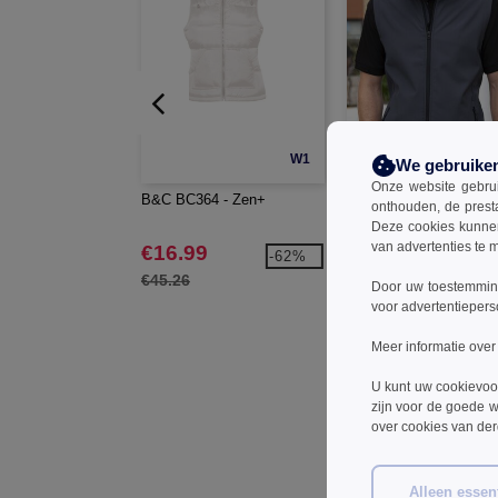
W1
We gebruike
Onze website gebruik
B&C BC364 - Zen+
Result RS232 - Heren
onthouden, de prest
Bedrukbare Zachte She
Deze cookies kunnen 
Bodywarmer
van advertenties te 
€16.99
€16.99
-62%
-2
€45.26
€22.90
Door uw toestemming
voor advertentiepers
Meer informatie over
U kunt uw cookievoo
zijn voor de goede w
over cookies van de
Alleen essent