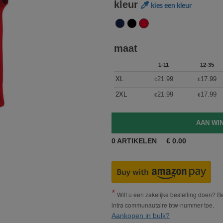
kleur
kies een kleur
maat
1-11
12-35
XL
21.99
17.99
€
€
2XL
21.99
17.99
€
€
0
ARTIKELEN
€
0.00
Wilt u een zakelijke bestelling doen? Bes
intra communautaire btw-nummer toe.
Aankopen in bulk?