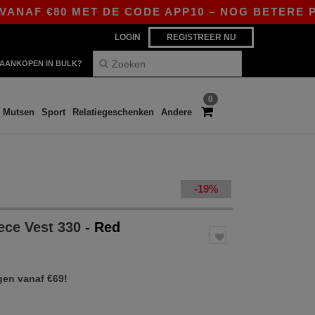
AF €80 MET DE CODE APP10 – NOG BETERE PRIJZE
LOGIN
REGISTREER NU
AANKOPEN IN BULK?
0
Mutsen
Sport
Relatiegeschenken
Andere
-19%
ece Vest 330
- Red
gen vanaf €69!