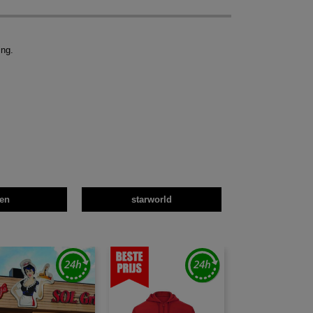
ing.
en
starworld