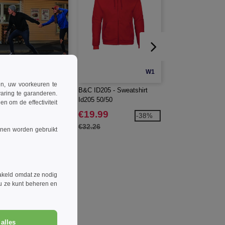
W1
W1
ren, uw voorkeuren te
ID203 - Sweatshirt
B&C ID205 - Sweatshirt
Gildan GN480 - So
aring te garanderen.
3 50/50
Id205 50/50
Dubbele Pique Pol
n om de effectiviteit
4.99
€19.99
€6.99
-32%
-38%
.00
€32.26
€14.80
nnen worden gebruikt
akeld omdat ze nodig
 u ze kunt beheren en
alles