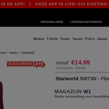
E APP!
|
ONZE APP IS LIVE! €10 KORTING VAN
PERSONALISEER
LEVERINGSINFORMATIE
Merken
T-shirts
Truien
Tassen
Polo's
Jassen
>
>
rmer
heren
starworld
€14.99
Vanaf
€18.50
Verkoopprijs
Starworld
SW73N - Fle
MAGAZIJN
W1
Gratis verzending voor bestellin