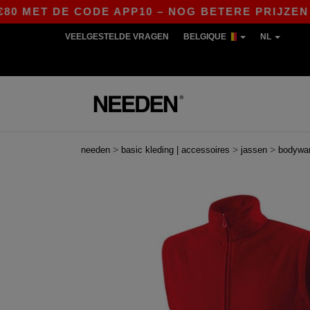
MET DE CODE APP10 – NOG BETERE PRIJZEN IN D
VEELGESTELDE VRAGEN
BELGIQUE
NL
>
>
>
needen
basic kleding | accessoires
jassen
bodywa