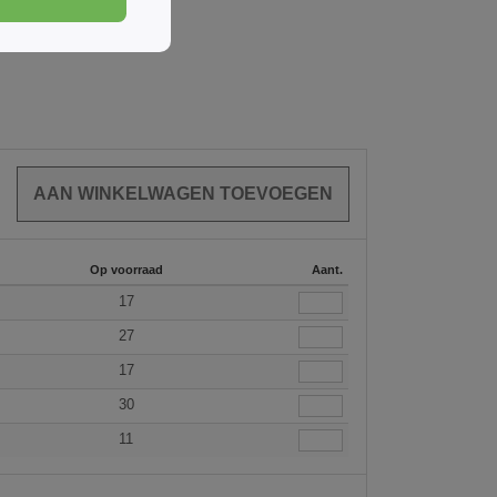
Op voorraad
Aant.
17
27
17
30
11