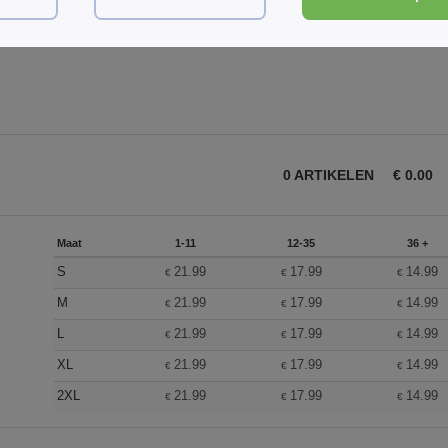
Een opmerking toevoegen
0
ARTIKELEN
€
0.00
Maat
1-11
12-35
36 +
S
21.99
17.99
14.99
€
€
€
M
21.99
17.99
14.99
€
€
€
L
21.99
17.99
14.99
€
€
€
XL
21.99
17.99
14.99
€
€
€
2XL
21.99
17.99
14.99
€
€
€