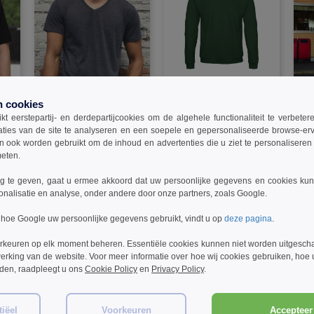
W1
W1
W1
n cookies
t eerstepartij- en derdepartijcookies om de algehele functionaliteit te verbete
B&C BC057 - TM057 V Tri-
B&C ID202 - Sweatshirt
B&C 
aties van de site te analyseren en een soepele en gepersonaliseerde browse-erv
ll
Blend Heren
Id202 50/50
Id20
ook worden gebruikt om de inhoud en advertenties die u ziet te personaliseren e
meten.
€7.99
€9.99
€1
6%
-30%
-34%
€11.40
€15.10
€22
 te geven, gaat u ermee akkoord dat uw persoonlijke gegevens en cookies ku
onalisatie en analyse, onder andere door onze partners, zoals Google.
 hoe Google uw persoonlijke gegevens gebruikt, vindt u op
deze pagina
.
rkeuren op elk moment beheren. Essentiële cookies kunnen niet worden uitgesch
erking van de website. Voor meer informatie over hoe wij cookies gebruiken, hoe
rden, raadpleegt u ons
Cookie Policy
en
Privacy Policy
.
Opmerkingen over Starworld SW73N
iëel
Voorkeuren
Accepteer 