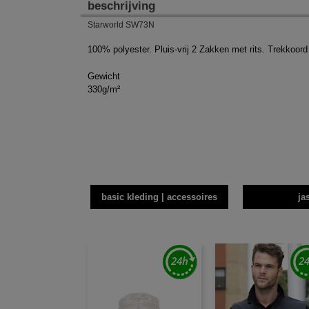
beschrijving
Starworld SW73N
100% polyester. Pluis-vrij 2 Zakken met rits. Trekkoord 
Gewicht
330g/m²
basic kleding | accessoires
ja