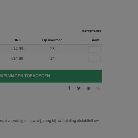
MATENTABEL
36 +
Op voorraad
Aant.
14.99
23
€
14.99
14
€
tel voordelig en btw vrij, voeg bij uw betaling alstublieft uw