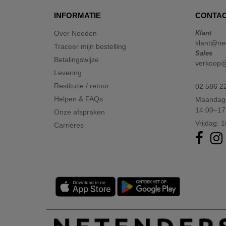
INFORMATIE
CONTAC
Over Needen
Klant
klant@ne
Traceer mijn bestelling
Sales
Betalingswijze
verkoop
Levering
Restitutie / retour
02 586 2
Helpen & FAQs
Maandag 
14:00–17
Onze afspraken
Vrijdag: 
Carrières