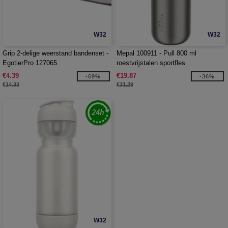
W32
W32
Grip 2-delige weerstand bandenset -
Mepal 100911 - Pull 800 ml
EgotierPro 127065
roestvrijstalen sportfles
€4.39
€19.87
-69%
-36%
€14.33
€31.29
W32