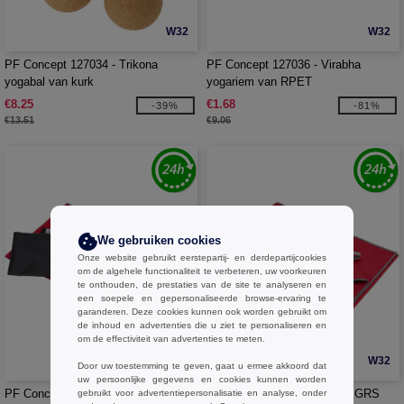
W32
W32
PF Concept 127034 - Trikona
PF Concept 127036 - Virabha
yogabal van kurk
yogariem van RPET
€8.25
€1.68
-39%
-81%
€13.51
€9.06
We gebruiken cookies
Onze website gebruikt eerstepartij- en derdepartijcookies
om de algehele functionaliteit te verbeteren, uw voorkeuren
te onthouden, de prestaties van de site te analyseren en
een soepele en gepersonaliseerde browse-ervaring te
garanderen. Deze cookies kunnen ook worden gebruikt om
de inhoud en advertenties die u ziet te personaliseren en
om de effectiviteit van advertenties te meten.
W32
W32
Door uw toestemming te geven, gaat u ermee akkoord dat
uw persoonlijke gegevens en cookies kunnen worden
PF Concept 113322 - Pieter GRS
PF Concept 113323 - Pieter GRS
gebruikt voor advertentiepersonalisatie en analyse, onder