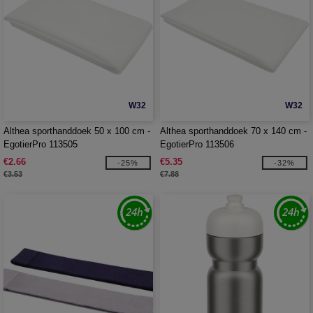
W32
W32
Althea sporthanddoek 50 x 100 cm -
Althea sporthanddoek 70 x 140 cm -
EgotierPro 113505
EgotierPro 113506
€2.66
€5.35
-25%
-32%
€3.53
€7.88