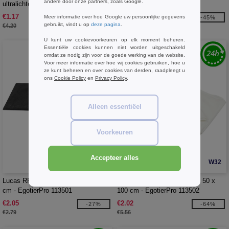
andere door onze partners, zoals Google.
ultralichte en sneldrogende
ultralichte en sneldrogende
handdoek 30 x 50 cm
handdoek 50 x 100 cm
€1.17
€5.93
Meer informatie over hoe Google uw persoonlijke gegevens
-72%
-45%
gebruikt, vindt u op
deze pagina
.
€4.20
€10.79
U kunt uw cookievoorkeuren op elk moment beheren.
Essentiële cookies kunnen niet worden uitgeschakeld
omdat ze nodig zijn voor de goede werking van de website.
Voor meer informatie over hoe wij cookies gebruiken, hoe u
ze kunt beheren en over cookies van derden, raadpleegt u
ons
Cookie Policy
en
Privacy Policy
.
Alleen essentiëel
Voorkeuren
Accepteer alles
W32
W32
Lucas RPET sporthanddoek 30 x 80
Lucas RPET sporthanddoek 50 x
cm - EgotierPro 113501
100 cm - EgotierPro 113502
€2.05
€2.02
-27%
-64%
€2.79
€5.56