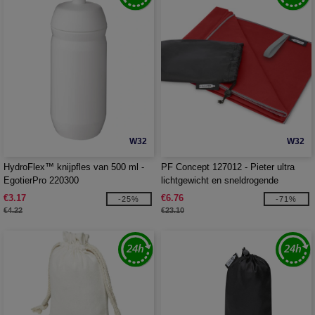
W32
W32
HydroFlex™ knijpfles van 500 ml -
PF Concept 127012 - Pieter ultra
EgotierPro 220300
lichtgewicht en sneldrogende
handdoek van gerecycled PET
€3.17
€6.76
-25%
-71%
€4.22
€23.10