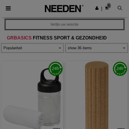
×
Needen-app
0
Download app
|
Betere prijzen in de app!
Verfijn uw selectie
GRBASICS
FITNESS SPORT & GEZONDHEID