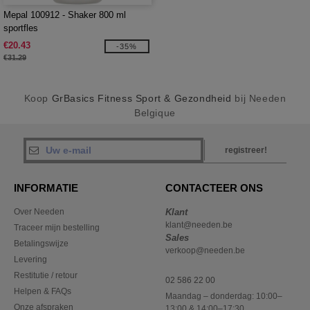
Mepal 100912 - Shaker 800 ml
sportfles
€20.43
-35%
€31.29
Koop
GrBasics Fitness Sport & Gezondheid
bij Needen
Belgique
registreer!
INFORMATIE
CONTACTEER ONS
Over Needen
Klant
klant@needen.be
Traceer mijn bestelling
Sales
Betalingswijze
verkoop@needen.be
Levering
Restitutie / retour
02 586 22 00
Helpen & FAQs
Maandag – donderdag: 10:00–
Onze afspraken
13:00 & 14:00–17:30