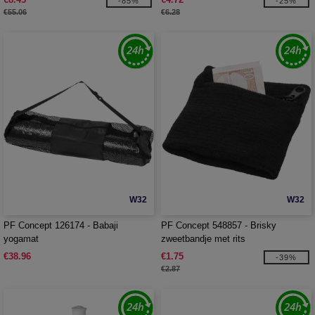
-85%
-25%
€55.06
€6.28
W32
W32
PF Concept 126174 - Babaji
PF Concept 548857 - Brisky
yogamat
zweetbandje met rits
€38.96
€1.75
-39%
€2.87