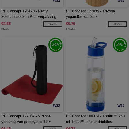
W32
W32
PF Concept 126170 - Remy
PF Concept 127035 - Trikona
koelhanddoek in PET-verpakking
yogaroller van kurk
€2.68
€6.76
-47%
-85%
€5.06
€45.56
W32
W32
PF Concept 127037 - Virabha
PF Concept 100314 - Tuttifrutti 740
yogamat van gerecycled TPE
ml Tritan™ infuser drinkfles
€8.45
€4.72