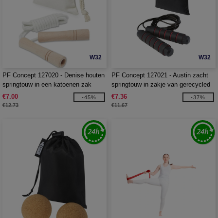
W32
W32
PF Concept 127020 - Denise houten
PF Concept 127021 - Austin zacht
springtouw in een katoenen zak
springtouw in zakje van gerecycled
PET
€7.00
€7.36
-45%
-37%
€12.73
€11.67