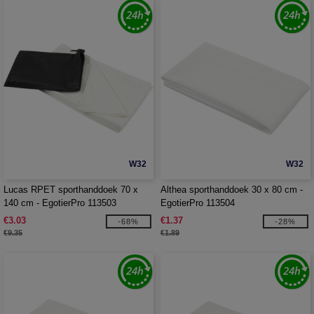
W32
W32
Lucas RPET sporthanddoek 70 x
Althea sporthanddoek 30 x 80 cm -
140 cm - EgotierPro 113503
EgotierPro 113504
€3.03
€1.37
-68%
-28%
€9.35
€1.89